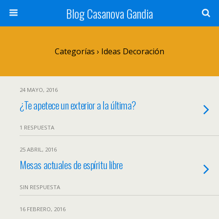
Blog Casanova Gandia
Categorías ›
Ideas Decoración
24 MAYO, 2016
¿Te apetece un exterior a la última?
1 RESPUESTA
25 ABRIL, 2016
Mesas actuales de espíritu libre
SIN RESPUESTA
16 FEBRERO, 2016